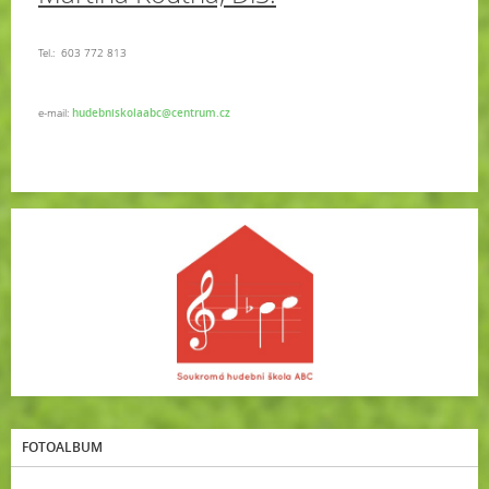
Tel.:
603 772 813
e-mail:
hudebniskolaabc@centrum.cz
FOTOALBUM