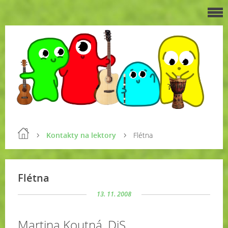
Kontakty na lektory
Flétna
Flétna
13. 11. 2008
Martina Koutná, DiS.