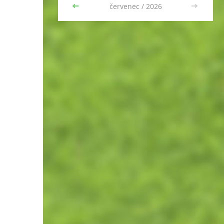
<<
červenec / 2026
>>