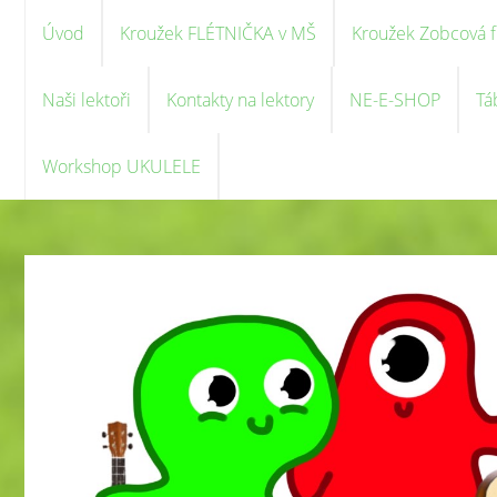
Úvod
Kroužek FLÉTNIČKA v MŠ
Kroužek Zobcová f
Naši lektoři
Kontakty na lektory
NE-E-SHOP
Tá
Workshop UKULELE