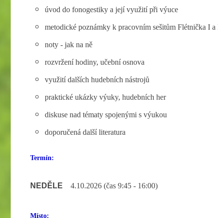
úvod do fonogestiky a její využití při výuce
metodické poznámky k pracovním sešitům Flétnička I a F
noty - jak na ně
rozvržení hodiny, učební osnova
využití dalších hudebních nástrojů
praktické ukázky výuky, hudebních her
diskuse nad tématy spojenými s výukou
doporučená další literatura
Termín:
NEDĚLE
4.10.2026 (čas 9:45 - 16:00)
Místo: