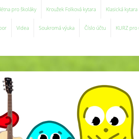
létna pro školáky
Kroužek Folková kytara
Klasická kytara
bor
Videa
Soukromá výuka
Číslo účtu
KURZ pro u