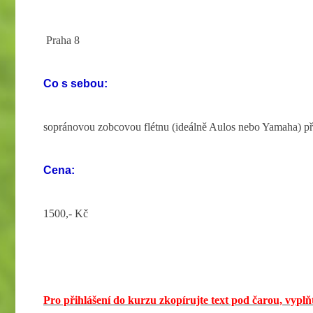
Praha 8
Co s sebou:
sopránovou zobcovou flétnu (ideálně Aulos nebo Yamaha) pří
Cena:
1500,- Kč
Pro přihlášení do kurzu zkopírujte text pod čarou, vyplňt