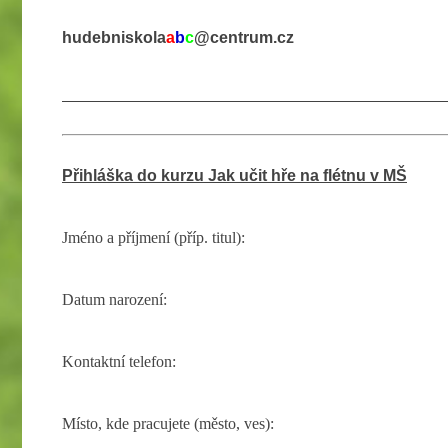
hudebniskola
a
b
c
@centrum.cz
Přihláška do kurzu Jak učit hře na flétnu v MŠ
Jméno a příjmení (příp. titul):
Datum narození:
Kontaktní telefon:
Místo, kde pracujete (město, ves):