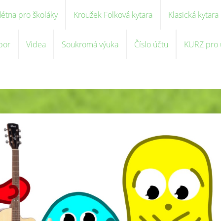
létna pro školáky
Kroužek Folková kytara
Klasická kytara
bor
Videa
Soukromá výuka
Číslo účtu
KURZ pro u