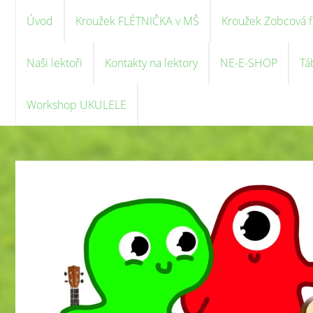
Úvod
Kroužek FLÉTNIČKA v MŠ
Kroužek Zobcová f
Naši lektoři
Kontakty na lektory
NE-E-SHOP
Tá
Workshop UKULELE