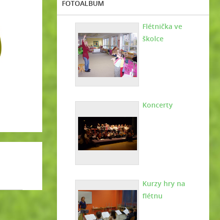
FOTOALBUM
Flétnička ve
školce
Koncerty
Kurzy hry na
flétnu