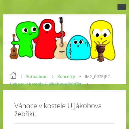
Fotoalbum
Koncerty
IMG_0972.JPG
Vánoce v kostele U Jákobova žebříku
Vánoce v kostele U Jákobova
žebříku