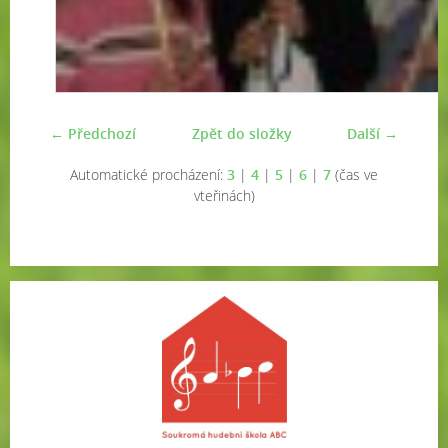
← Předchozí
Zpět do složky
Další →
Automatické procházení:
3
|
4
|
5
|
6
|
7
(čas ve
vteřinách)