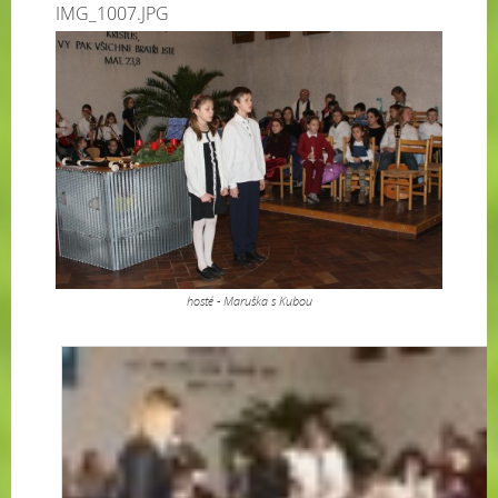
IMG_1007.JPG
hosté - Maruška s Kubou