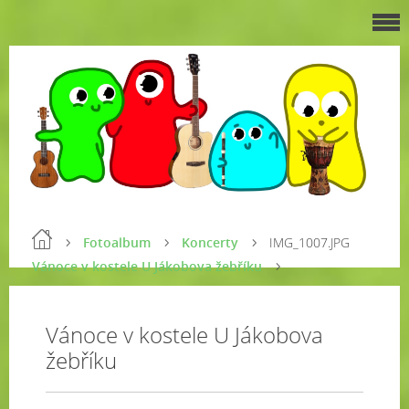
Fotoalbum
Koncerty
IMG_1007.JPG
Vánoce v kostele U Jákobova žebříku
Vánoce v kostele U Jákobova
žebříku