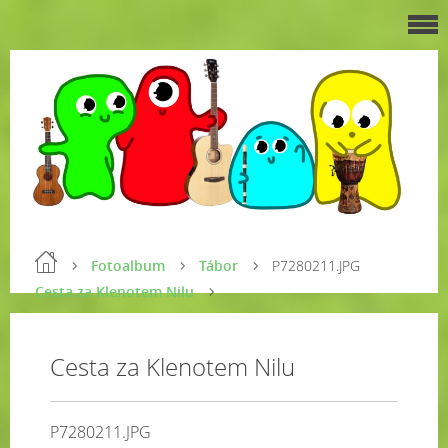
Fotoalbum
Tábor
P7280211.JPG
Cesta za Klenotem Nilu
Cesta za Klenotem Nilu
P7280211.JPG