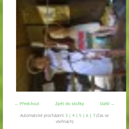
← Předchozí
Zpět do složky
Další →
Automatické procházení:
3
|
4
|
5
|
6
|
7
(čas ve
vteřinách)