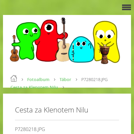
Fotoalbum
Tábor
P7280218.JPG
Cesta za Klenotem Nilu
Cesta za Klenotem Nilu
P7280218.JPG