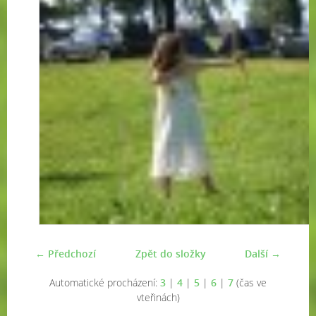
← Předchozí
Zpět do složky
Další →
Automatické procházení:
3
|
4
|
5
|
6
|
7
(čas ve
vteřinách)