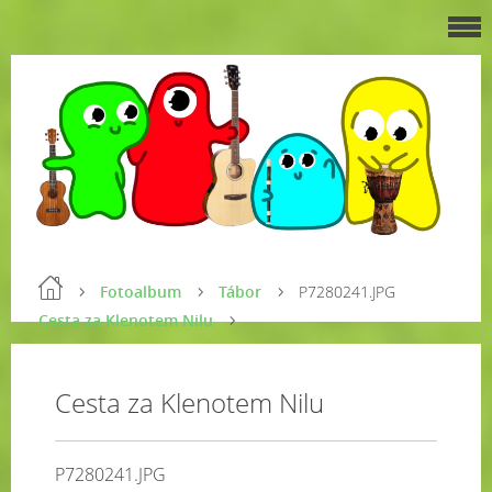
Fotoalbum
Tábor
P7280241.JPG
Cesta za Klenotem Nilu
Cesta za Klenotem Nilu
P7280241.JPG