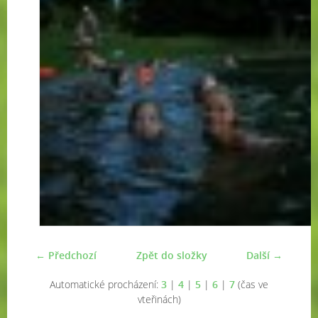
← Předchozí
Zpět do složky
Další →
Automatické procházení:
3
|
4
|
5
|
6
|
7
(čas ve
vteřinách)