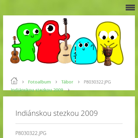
Fotoalbum
Tábor
P8030322.JPG
Indiánskou stezkou 2009
Indiánskou stezkou 2009
P8030322.JPG