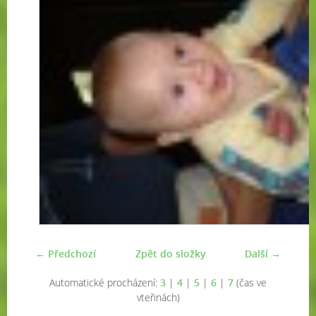
← Předchozí
Zpět do složky
Další →
Automatické procházení:
3
|
4
|
5
|
6
|
7
(čas ve
vteřinách)