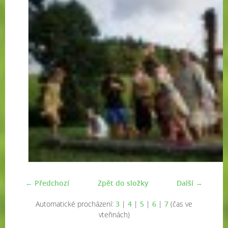
← Předchozí
Zpět do složky
Další →
Automatické procházení:
3
|
4
|
5
|
6
|
7
(čas ve
vteřinách)