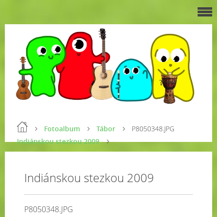
Fotoalbum
Tábor
P8050348.JPG
Indiánskou stezkou 2009
Indiánskou stezkou 2009
P8050348.JPG