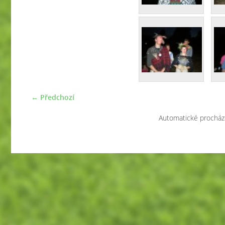
← Předchozí
Automatické procház