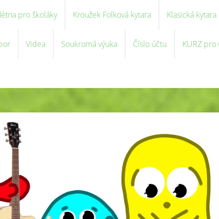
létna pro školáky
Kroužek Folková kytara
Klasická kytara
bor
Videa
Soukromá výuka
Číslo účtu
KURZ pro u