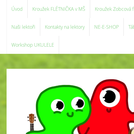
Úvod
Kroužek FLÉTNIČKA v MŠ
Kroužek Zobcová f
Naši lektoři
Kontakty na lektory
NE-E-SHOP
Tá
Workshop UKULELE