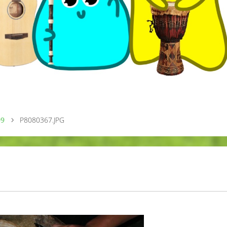
09
P8080367.JPG