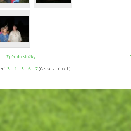
Zpět do složky
ení:
3
|
4
|
5
|
6
|
7
(čas ve vteřinách)