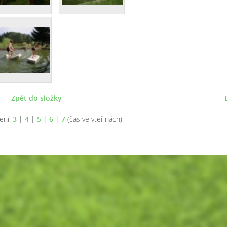
Zpět do složky
ení:
3
|
4
|
5
|
6
|
7
(čas ve vteřinách)