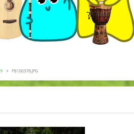
09
P8100378.JPG