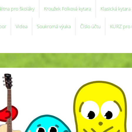
létna pro školáky
Kroužek Folková kytara
Klasická kytara
bor
Videa
Soukromá výuka
Číslo účtu
KURZ pro u