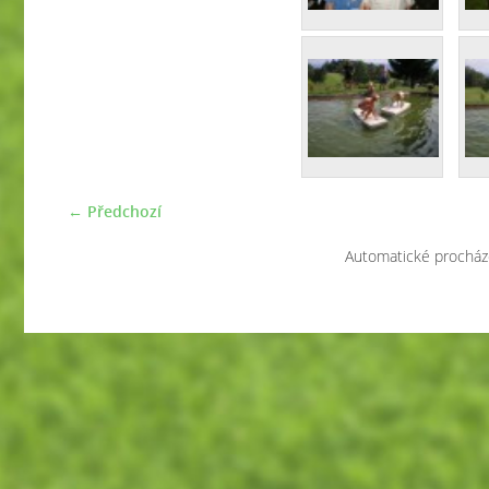
← Předchozí
Automatické procház