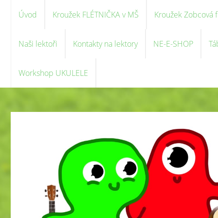
Úvod
Kroužek FLÉTNIČKA v MŠ
Kroužek Zobcová f
Naši lektoři
Kontakty na lektory
NE-E-SHOP
Tá
Workshop UKULELE