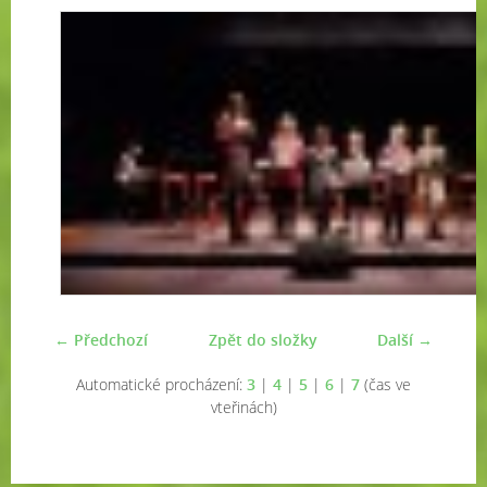
← Předchozí
Zpět do složky
Další →
Automatické procházení:
3
|
4
|
5
|
6
|
7
(čas ve
vteřinách)