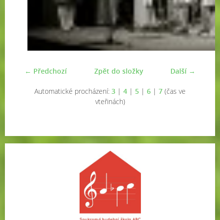
← Předchozí
Zpět do složky
Další →
Automatické procházení:
3
|
4
|
5
|
6
|
7
(čas ve
vteřinách)