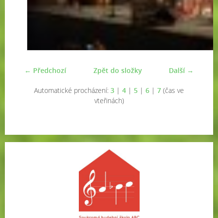
← Předchozí
Zpět do složky
Další →
Automatické procházení:
3
|
4
|
5
|
6
|
7
(čas ve
vteřinách)